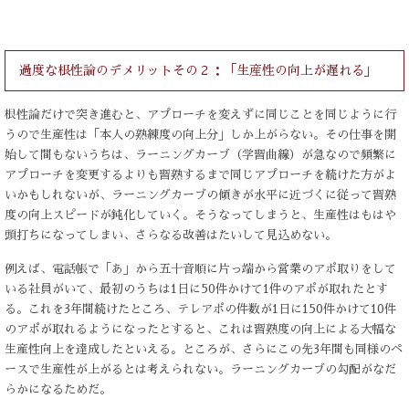
過度な根性論のデメリットその２：「生産性の向上が遅れる」
根性論だけで突き進むと、アプローチを変えずに同じことを同じように行
うので生産性は「本人の熟練度の向上分」しか上がらない。その仕事を開
始して間もないうちは、ラーニングカーブ（学習曲線）が急なので頻繁に
アプローチを変更するよりも習熟するまで同じアプローチを続けた方がよ
いかもしれないが、ラーニングカーブの傾きが水平に近づくに従って習熟
度の向上スピードが鈍化していく。そうなってしまうと、生産性はもはや
頭打ちになってしまい、さらなる改善はたいして見込めない。
例えば、電話帳で「あ」から五十音順に片っ端から営業のアポ取りをして
いる社員がいて、最初のうちは1日に50件かけて1件のアポが取れたとす
る。これを3年間続けたところ、テレアポの件数が1日に150件かけて10件
のアポが取れるようになったとすると、これは習熟度の向上による大幅な
生産性向上を達成したといえる。ところが、さらにこの先3年間も同様のペ
ースで生産性が上がるとは考えられない。ラーニングカーブの勾配がなだ
らかになるためだ。