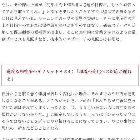
もし、その際に上司が「前年比売上30%増は必達の目標だ。もっと頑張っ
てアポを取ってくれ。」と指示を出したところですぐに壁に突き当たるの
は目に見えている。ラーニングカーブの限界を突破し、さらに生産性の向
上を目指すのであれば根性論を振りかざすのではなく、過去のデータを活
用して優良顧客の候補群を抽出し、そこに集中的に営業をかけるように業
務プロセスを見直すなど、抜本的なアプローチの見直しは必須だ。
過度な根性論のデメリットその3：「環境の変化への対応が遅れ
る」
自分たちを取り巻く環境が著しく変化した場合、それまでのやり方が通用
しなくなることがある。ところがそれを、上司が「おれたちが前線に立っ
ていた頃はそれでうまくいったんだ。今、うまくいかないのはお前たちの
根性が足りないからだ。」と断定してしまうと、元々は正しかったが今は
そうではないことを延々とやり続けることになってしまい、やはり事態は
悪化の一途をたどることになる。
これまた営業を例にすると、外回り営業の担当地区における商店の多くが