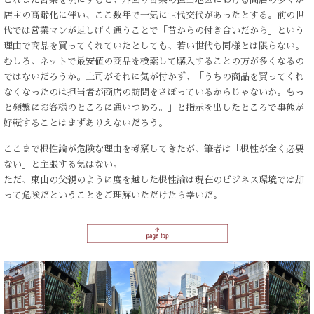
店主の高齢化に伴い、ここ数年で一気に世代交代があったとする。前の世
代では営業マンが足しげく通うことで「昔からの付き合いだから」という
理由で商品を買ってくれていたとしても、若い世代も同様とは限らない。
むしろ、ネットで最安値の商品を検索して購入することの方が多くなるの
ではないだろうか。上司がそれに気が付かず、「うちの商品を買ってくれ
なくなったのは担当者が商店の訪問をさぼっているからじゃないか。もっ
と頻繁にお客様のところに通いつめろ。」と指示を出したところで事態が
好転することはまずありえないだろう。
ここまで根性論が危険な理由を考察してきたが、筆者は「根性が全く必要
ない」と主張する気はない。
ただ、東山の父親のように度を越した根性論は現在のビジネス環境では却
って危険だということをご理解いただけたら幸いだ。