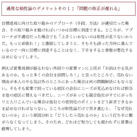
過度な根性論のデメリットその１：「問題の修正が遅れる」
目標達成に向けた取り組みのアプローチ（手段、方法）が適切だった場
合、その取り組みを続ければいつかは目標に到達できる。ところが、アプ
ローチが不適切だった場合でも「上手くいかないのは根性が足りないから
だ。もっと頑張れ！」と激励してしまうと、そもそも誤った方向に進んで
いるので一向に目標に到達することはなく、下手をすると事態が悪化する
はめになってしまう。
例えば営業成績が振るわない外回りの営業マンに上司が「お前はやる気が
あるのか。もっと多くの会社を訪問しろ！」と言ったところで、売れない
理由が本人のやる気以外のところにあった場合は何の問題解決にもならな
い。そもそも営業で回っている地区の会社にニーズが見込めなければ担当
を他の地区に替えるべきだし、ニーズがあっても競合他社がすでにがっち
りと入りこんでいる場合は他社との差別化のポイントをどう訴求できるか
を詰めなければならない。ところが根性論だけで突き進むと、「なぜ売れ
ないのか」という原因分析と「どうしたら売れるのか」という打ち手に繋
がらなくなってしまう。そのため、どれほど努力しても報われずに営業は
疲弊してしまう。