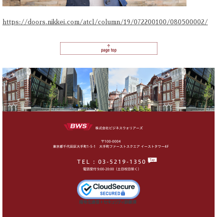
https://doors.nikkei.com/atcl/column/19/072200100/080500002/