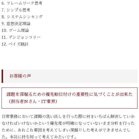
6. フレームワーク思考
7. シンプル思考
8. システムシンキング
9. 意思決定理論
10. ゲーム理論
11. デシジョンツリー
12. ベイズ統計
お客様の声
課題を深堀るための優先順位付けの重要性に気づくことが出来た
（担当者Nさん・IT業界）
日常業務において課題の洗い出しを行った際に何をいちばん解決していか
なければいけないかという優先度が明確になっていないまま分析を行った
ために、あれこれ要因を考えてしまい深掘りした考えができませんでし
た。本社に持ち帰って考えてみたいです。