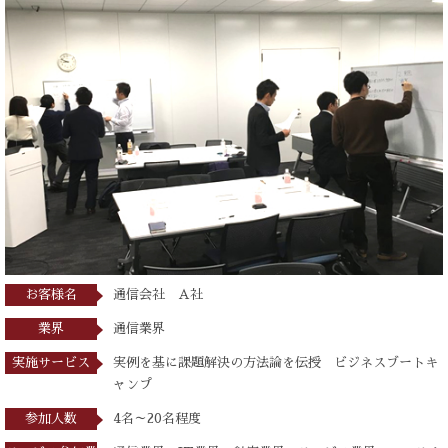
お客様名
通信会社 A社
業界
通信業界
実施サービス
実例を基に課題解決の方法論を伝授 ビジネスブートキ
ャンプ
参加人数
4名～20名程度